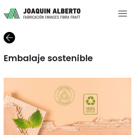
ABR
Volver al blog
Embalaje sostenible