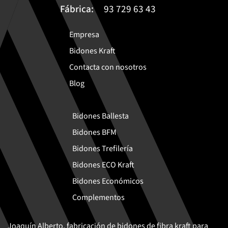
Fábrica:
93 729 63 43
Empresa
Bidones Kraft
Contacta con nosotros
Blog
Bidones Ballesta
Bidones BFM
Bidones Trefilería
Bidones ECO Kraft
Bidones Económicos
Complementos
Joaquín Alberto, fabricación de bidones de fibra kraft para