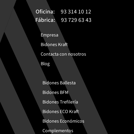
Oficina:
93 314 10 12
Fábrica:
93 729 63 43
Empresa
Bidones Kraft
Contacta con nosotros
Blog
Bidones Ballesta
Bidones BFM
Bidones Trefilería
Bidones ECO Kraft
Bidones Económicos
Complementos