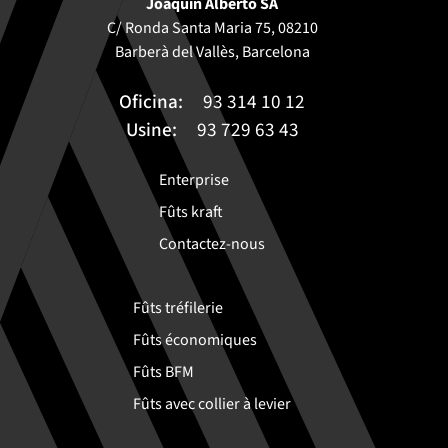
Joaquín Alberto SA
C/ Ronda Santa Maria 75, 08210
Barberà del Vallès, Barcelona
Oficina:
93 314 10 12
Usine:
93 729 63 43
Enterprise
Fûts kraft
Contactez-nous
Fûts tréfilerie
Fûts économiques
Fûts BFM
Fûts avec collier à levier