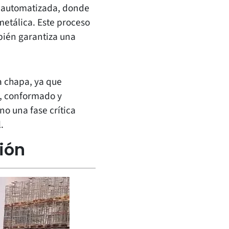
e automatizada, donde
metálica. Este proceso
mbién garantiza una
a chapa, ya que
e, conformado y
no una fase crítica
.
ión