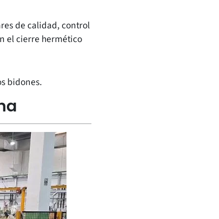
es de calidad, control
n el cierre hermético
os bidones.
ina