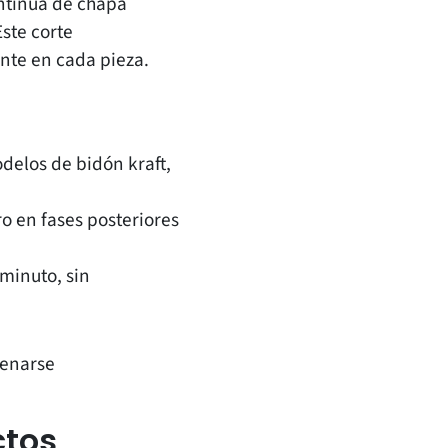
ontinua de chapa
ste corte
nte en cada pieza.
delos de bidón kraft,
ro en fases posteriores
minuto, sin
cenarse
ctos