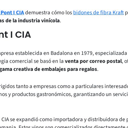
 Pont I CIA
demuestra cómo los
bidones de fibra Kraft
p
s de la industria vinícola
.
t I CIA
presa establecida en Badalona en 1979, especializada e
egia comercial se basó en la
venta por correo postal
, 
gama creativa de embalajes para regalos
.
rigidos tanto a empresas como a particulares interesad
vinos y productos gastronómicos, garantizando un servic
 I CIA se expandió como importadora y distribuidora de 
emania. Estos vinos son comercializados directamente o