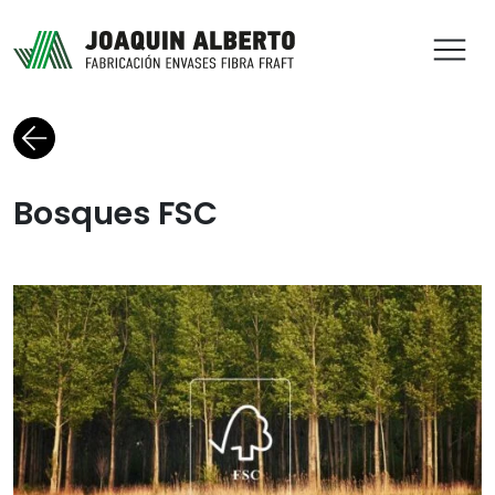
ABR
Volver al blog
Bosques FSC