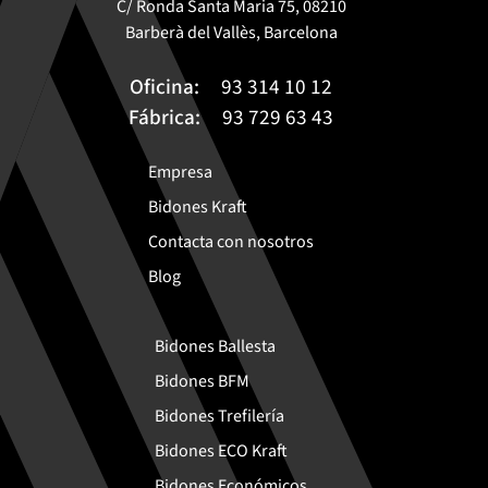
C/ Ronda Santa Maria 75, 08210
Barberà del Vallès, Barcelona
Oficina:
93 314 10 12
Fábrica:
93 729 63 43
Empresa
Bidones Kraft
Contacta con nosotros
Blog
Bidones Ballesta
Bidones BFM
Bidones Trefilería
Bidones ECO Kraft
Bidones Económicos